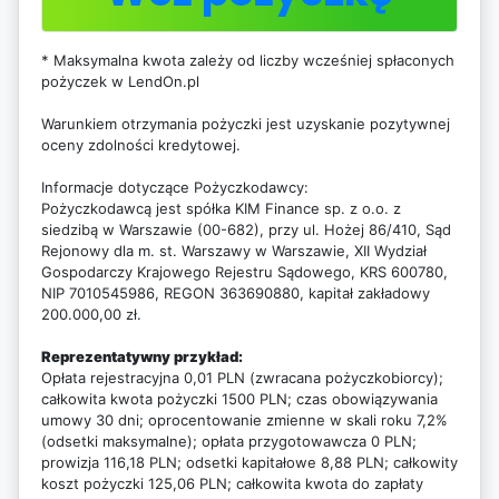
* Maksymalna kwota zależy od liczby wcześniej spłaconych
pożyczek w LendOn.pl
Warunkiem otrzymania pożyczki jest uzyskanie pozytywnej
oceny zdolności kredytowej.
Informacje dotyczące Pożyczkodawcy:
Pożyczkodawcą jest spółka KIM Finance sp. z o.o. z
siedzibą w Warszawie (00-682), przy ul. Hożej 86/410, Sąd
Rejonowy dla m. st. Warszawy w Warszawie, XII Wydział
Gospodarczy Krajowego Rejestru Sądowego, KRS 600780,
NIP 7010545986, REGON 363690880, kapitał zakładowy
200.000,00 zł.
Reprezentatywny przykład:
Opłata rejestracyjna 0,01 PLN (zwracana pożyczkobiorcy);
całkowita kwota pożyczki 1500 PLN; czas obowiązywania
umowy 30 dni; oprocentowanie zmienne w skali roku 7,2%
(odsetki maksymalne); opłata przygotowawcza 0 PLN;
prowizja 116,18 PLN; odsetki kapitałowe 8,88 PLN; całkowity
koszt pożyczki 125,06 PLN; całkowita kwota do zapłaty