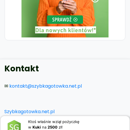
Kontakt
✉
kontakt@szybkagotowka.net.pl
Szybkagotowka.net.pl
Ktoś właśnie wziął pożyczkę
2019 - 2026 ©
Szybka gotówka
w
Kuki
na
2500
zł!