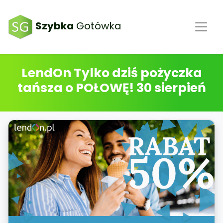
Szybka
Gotówka
LendOn Tylko dziś pożyczka
tańsza o POŁOWĘ! 30 sierpień