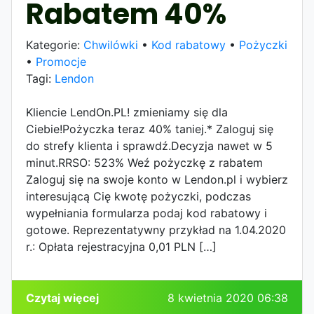
Rabatem 40%
Kategorie:
Chwilówki
•
Kod rabatowy
•
Pożyczki
•
Promocje
Tagi:
Lendon
Kliencie LendOn.PL! zmieniamy się dla
Ciebie!Pożyczka teraz 40% taniej.* Zaloguj się
do strefy klienta i sprawdź.Decyzja nawet w 5
minut.RRSO: 523% Weź pożyczkę z rabatem
Zaloguj się na swoje konto w Lendon.pl i wybierz
interesującą Cię kwotę pożyczki, podczas
wypełniania formularza podaj kod rabatowy i
gotowe. Reprezentatywny przykład na 1.04.2020
r.: Opłata rejestracyjna 0,01 PLN […]
Czytaj więcej
8 kwietnia 2020 06:38