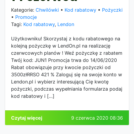
Kategorie:
Chwilówki
•
Kod rabatowy
•
Pożyczki
•
Promocje
Tagi:
Kod rabatowy
,
Lendon
Użytkowniku! Skorzystaj z kodu rabatowego na
kolejną pożyczkę w LendOn.pl na realizację
czerwcowych planów ! Weź pożyczkę z rabatem
Twój kod: JUN1 Promocja trwa do 14/06/2020
Rabat obowiązuje przy kwocie pożyczki od
3500złRRSO 421 % Zaloguj się na swoje konto w
Lendon.pl i wybierz interesującą Cię kwotę
pożyczki, podczas wypełniania formularza podaj
kod rabatowy i […]
Czytaj więcej
9 czerwca 2020 08:36