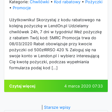
Kategorie:
Chwilówki
•
Kod rabatowy
•
Pożyczki
•
Promocje
Użytkowniku! Skorzystaj z kodu rabatowego na
kolejną pożyczkę w LendOn.pl Udzielamy
chwilówek 24h, 7 dni w tygodniu! Weź pożyczkę
z rabatem Twój kod: 5MRC Promocja trwa do
08/03/2020 Rabat obowiązuje przy kwocie
pożyczki od 500złRRSO 420 % Zaloguj się na
swoje konto w Lendon.pl i wybierz interesującą
Cię kwotę pożyczki, podczas wypełniania
formularza podaj kod […]
Czytaj więcej
4 marca 2020 07:33
|
Starsze wpisy