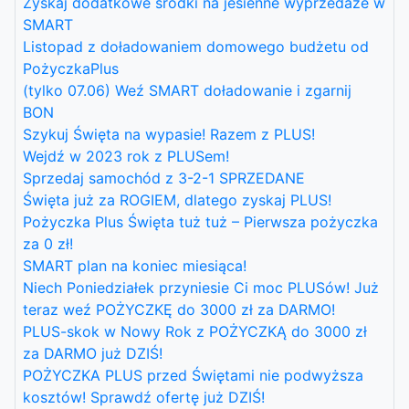
Zyskaj dodatkowe środki na jesienne wyprzedaże w
SMART
Listopad z doładowaniem domowego budżetu od
PożyczkaPlus
(tylko 07.06) Weź SMART doładowanie i zgarnij
BON
Szykuj Święta na wypasie! Razem z PLUS!
Wejdź w 2023 rok z PLUSem!
Sprzedaj samochód z 3-2-1 SPRZEDANE
Święta już za ROGIEM, dlatego zyskaj PLUS!
Pożyczka Plus Święta tuż tuż – Pierwsza pożyczka
za 0 zł!
SMART plan na koniec miesiąca!
Niech Poniedziałek przyniesie Ci moc PLUSów! Już
teraz weź POŻYCZKĘ do 3000 zł za DARMO!
PLUS-skok w Nowy Rok z POŻYCZKĄ do 3000 zł
za DARMO już DZIŚ!
POŻYCZKA PLUS przed Świętami nie podwyższa
kosztów! Sprawdź ofertę już DZIŚ!