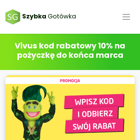
Szybka
Gotówka
Vivus kod rabatowy 10% na
pożyczkę do końca marca